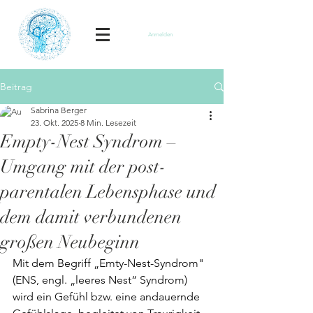
Anmelden
Beitrag
Sabrina Berger
23. Okt. 2025
8 Min. Lesezeit
Empty-Nest Syndrom –
Umgang mit der post-
parentalen Lebensphase und
dem damit verbundenen
großen Neubeginn
Mit dem Begriff „Emty-Nest-Syndrom" 
(ENS, engl. „leeres Nest“ Syndrom) 
wird ein Gefühl bzw. eine andauernde 