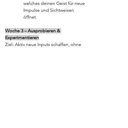
welches deinen Geist für neue 
Impulse und Sichtweisen 
öffnet.
Woche 3 – Ausprobieren & 
Experimentieren
Ziel: Aktiv neue Inputs schaffen, ohne 
Druck, dass „es gleich das Richtige“ 
sein muss.
Aktivitäten testen
Suche dir zwei neue 
Aktivitäten, die du gerne 
ausprobieren möchtest und 
zwei altbekannte, die du 
gerne wieder in deinem 
Leben integrieren möchtest. 
Was würde dir Spaß machen 
oder hast du früher gerne 