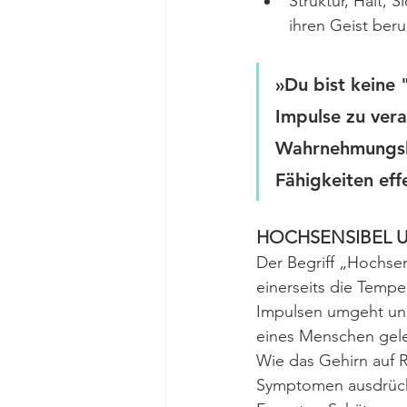
Struktur, Halt, S
ihren Geist beru
»Du bist keine 
Impulse zu ver
Wahrnehmungskan
Fähigkeiten eff
HOCHSENSIBEL 
Der Begriff „Hochsens
einerseits die Temp
Impulsen umgeht und 
eines Menschen gele
Wie das Gehirn auf R
Symptomen ausdrücken