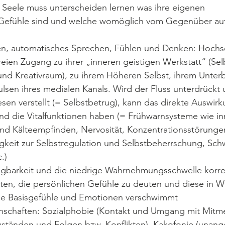
e Seele muss unterscheiden lernen was ihre eigenen 
Gefühle sind und welche womöglich vom Gegenüber a
ren, automatisches Sprechen, Fühlen und Denken: Hochse
reien Zugang zu ihrer „inneren geistigen Werkstatt“ (Selb
nd Kreativraum), zu ihrem Höheren Selbst, ihrem Unter
lsen ihres medialen Kanals. Wird der Fluss unterdrückt 
sen verstellt (= Selbstbetrug), kann das direkte Auswirk
d die Vitalfunktionen haben (= Frühwarnsysteme wie inn
und Kälteempfinden, Nervosität, Konzentrationsstörungen
keit zur Selbstregulation und Selbstbeherrschung, Schw
.)
regbarkeit und die niedrige Wahrnehmungsschwelle korr
ten, die persönlichen Gefühle zu deuten und diese in Wo
ie Basisgefühle und Emotionen verschwimmt
enschaften: Sozialphobie (Kontakt und Umgang mit Mitm
uständen und Folgen bzw. Konflikten), Kakofonie (unan