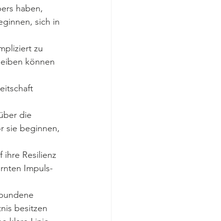
bers haben, 
ginnen, sich in 
pliziert zu 
leiben können 
eitschaft 
ber die 
r sie beginnen, 
 ihre Resilienz 
rnten Impuls-
rbundene 
nis besitzen