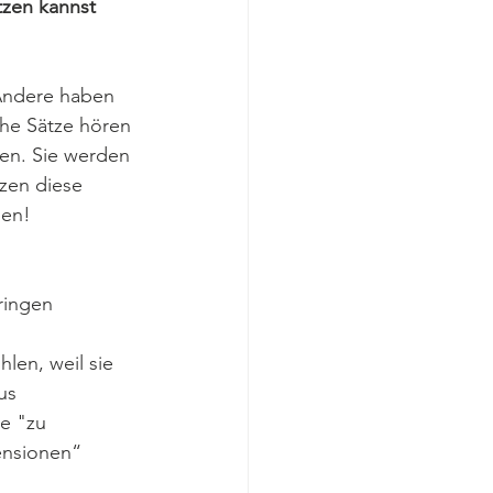
tzen kannst
Andere haben 
che Sätze hören 
en. Sie werden 
zen diese 
ben!
ringen 
len, weil sie 
us
e "zu 
ensionen“ 