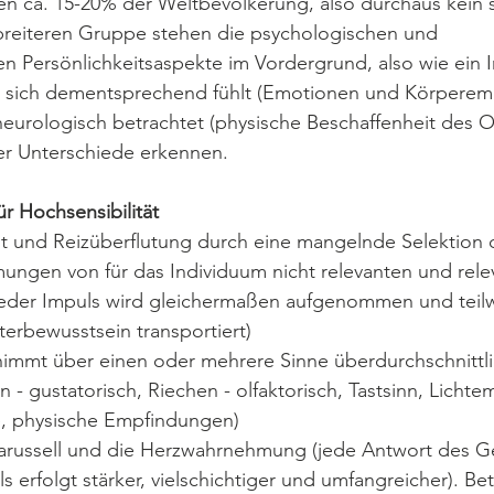
n ca. 15-20% der Weltbevölkerung, also durchaus kein s
reiteren Gruppe stehen die psychologischen und 
 Persönlichkeitsaspekte im Vordergrund, also wie ein I
 sich dementsprechend fühlt (Emotionen und Körperem
neurologisch betrachtet (physische Beschaffenheit des 
er Unterschiede erkennen.
r Hochsensibilität
t und Reizüberflutung durch eine mangelnde Selektion 
ngen von für das Individuum nicht relevanten und rele
jeder Impuls wird gleichermaßen aufgenommen und teilw
terbewusstsein transportiert)
nimmt über einen oder mehrere Sinne überdurchschnittlic
- gustatorisch, Riechen - olfaktorisch, Tastsinn, Lichtem
e, physische Empfindungen)
ussell und die Herzwahrnehmung (jede Antwort des Ge
s erfolgt stärker, vielschichtiger und umfangreicher). Bet