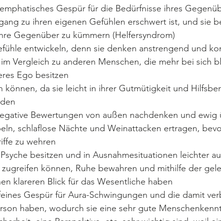
s emphatisches Gespür für die Bedürfnisse ihres Gegenü
ang zu ihren eigenen Gefühlen erschwert ist, und sie be
 ihre Gegenüber zu kümmern (Helfersyndrom)
efühle entwickeln, denn sie denken anstrengend und kom
 im Vergleich zu anderen Menschen, die mehr bei sich b
eres Ego besitzen
 können, da sie leicht in ihrer Gutmütigkeit und Hilfsber
rden
negative Bewertungen von außen nachdenken und ewig ü
ln, schlaflose Nächte und Weinattacken ertragen, bevo
iffe zu wehren
 Psyche besitzen und in Ausnahmesituationen leichter auf
zugreifen können, Ruhe bewahren und mithilfe der gele
nen klareren Blick für das Wesentliche haben
 feines Gespür für Aura-Schwingungen und die damit ve
erson haben, wodurch sie eine sehr gute Menschenkennt