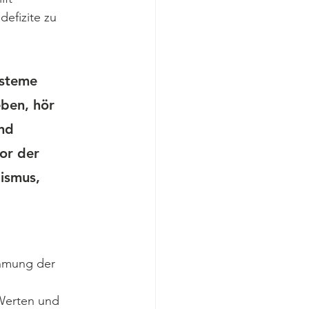
efizite zu 
ysteme 
ben, hör 
nd 
or der 
ismus, 
hmung der 
Werten und 