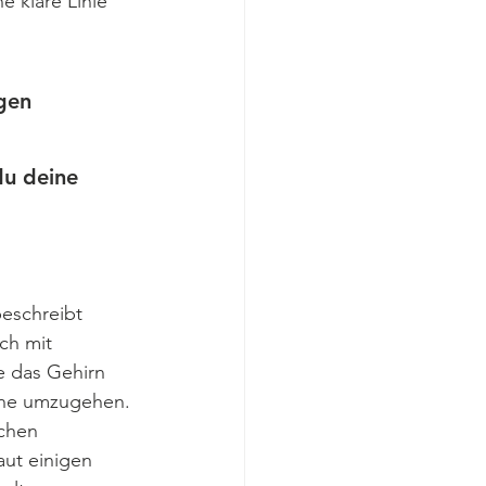
ne klare Linie 
gen 
du deine 
beschreibt 
ch mit 
e das Gehirn 
ene umzugehen. 
chen 
ut einigen 