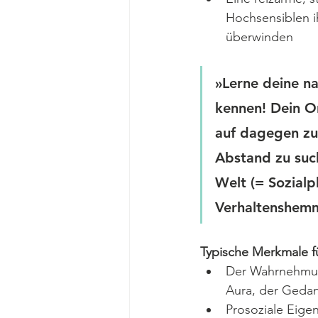
Hochsensiblen i
überwinden
»Lerne deine na
kennen! Dein Or
auf dagegen zu 
Abstand zu such
Welt (= Sozialp
Verhaltenshemm
Typische Merkmale fü
Der Wahrnehmung
Aura, der Geda
Prosoziale Eige