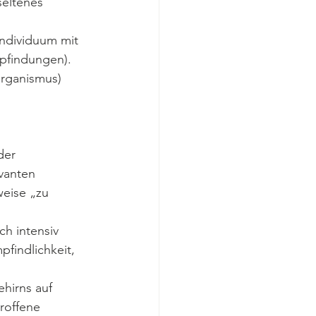
eltenes 
ndividuum mit 
pfindungen). 
Organismus) 
der 
vanten 
eise „zu 
h intensiv 
pfindlichkeit, 
hirns auf 
roffene 