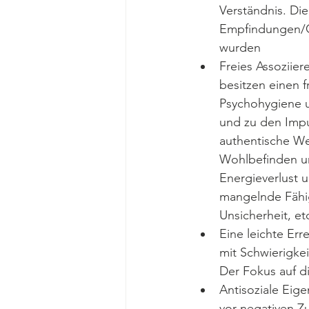
Verständnis. Di
Empfindungen/
wurden
Freies Assoziie
besitzen einen f
Psychohygiene u
und zu den Impu
authentische We
Wohlbefinden un
Energieverlust 
mangelnde Fähig
Unsicherheit, etc
Eine leichte Er
mit Schwierigkei
Der Fokus auf d
Antisoziale Eig
vor negativen Z