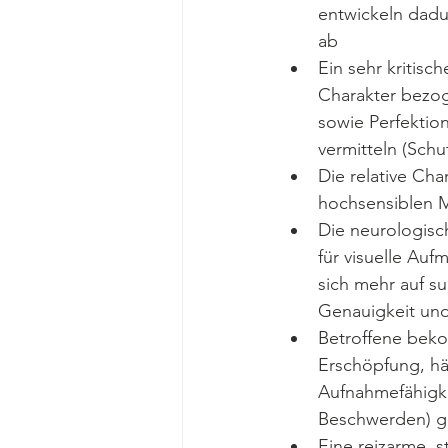
entwickeln dadu
ab
Ein sehr kritisc
Charakter bezog
sowie Perfektio
vermitteln (Sc
Die relative Ch
hochsensiblen M
Die neurologisc
für visuelle Auf
sich mehr auf su
Genauigkeit und
Betroffene beko
Erschöpfung, hä
Aufnahmefähigke
Beschwerden) ge
Eine reizarme, s