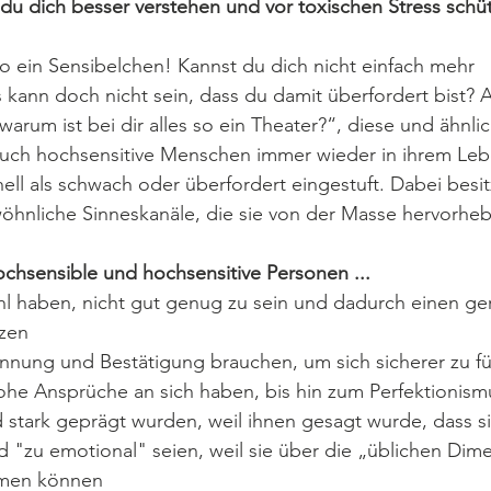
du dich besser verstehen und vor toxischen Stress schü
 ein Sensibelchen! Kannst du dich nicht einfach mehr 
kann doch nicht sein, dass du damit überfordert bist? 
warum ist bei dir alles so ein Theater?“, diese und ähnli
auch hochsensitive Menschen immer wieder in ihrem Leb
ell als schwach oder überfordert eingestuft. Dabei besit
nliche Sinneskanäle, die sie von der Masse hervorhe
chsensible und hochsensitive Personen ...
hl haben, nicht gut genug zu sein und dadurch einen ge
tzen
nnung und Bestätigung brauchen, um sich sicherer zu füh
ohe Ansprüche an sich haben, bis hin zum Perfektionism
 stark geprägt wurden, weil ihnen gesagt wurde, dass si
d "zu emotional" seien, weil sie über die „üblichen Dim
hmen können