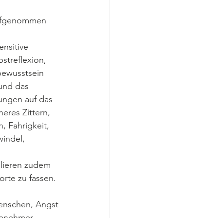
ufgenommen 
nsitive 
streflexion, 
bewusstsein 
und das 
ungen auf das 
eres Zittern, 
, Fahrigkeit, 
indel, 
elieren zudem 
rte zu fassen. 
enschen, Angst 
genehmer 