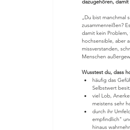
dazugehören, damit 
„Du bist manchmal so
zusammenreißen? Es 
damit kein Problem, 
hochsensible, aber 
missverstanden, schn
Menschen außergewöh
Wusstest du, dass ho
häufig das Gefü
Selbstwert besi
viel Lob, Anerke
meistens sehr h
durch ihr Umfeld
empfindlich" un
hinaus wahrne