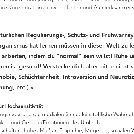
hre Konzentrationsschwierigkeiten und Aufmerksamkeitsd
türlichen Regulierungs-, Schutz- und Frühwarns
ganismus hat lernen müssen in dieser Welt zu le
arbeiten, indem du "normal" sein willst! Ruhe u
en ist gesund! Verstecke dich aber bitte nicht v
hobie, Schüchternheit, Introversion und Neurotiz
ung, etc.).«
r Hochsensitivität
sradar und die medialen Sinne: feinstoffliche Wahrne
nken und Gefühle/Emotionen des Umfelds
nschaften: hohes Maß an Empathie, Mitgefühl, sozialen 