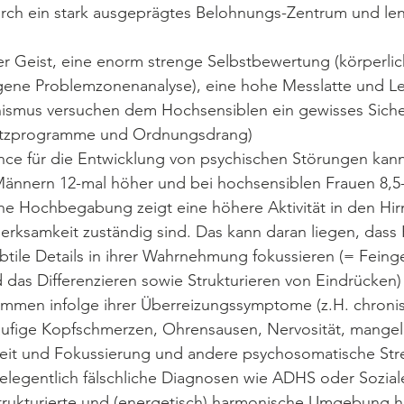
rch ein stark ausgeprägtes Belohnungs-Zentrum und len
her Geist, eine enorm strenge Selbstbewertung (körperli
ene Problemzonenanalyse), eine hohe Messlatte und Le
nismus versuchen dem Hochsensiblen ein gewisses Sicher
hutzprogramme und Ordnungsdrang)
ance für die Entwicklung von psychischen Störungen kann
ännern 12-mal höher und bei hochsensiblen Frauen 8,5-
he Hochbegabung zeigt eine höhere Aktivität in den Hirn
merksamkeit zuständig sind. Das kann daran liegen, dass
btile Details in ihrer Wahrnehmung fokussieren (= Feingef
 das Differenzieren sowie Strukturieren von Eindrücken)
mmen infolge ihrer Überreizungssymptome (z.H. chroni
ufige Kopfschmerzen, Ohrensausen, Nervosität, mange
it und Fokussierung und andere psychosomatische Str
legentlich fälschliche Diagnosen wie ADHS oder Sozia
trukturierte und (energetisch) harmonische Umgebung hil