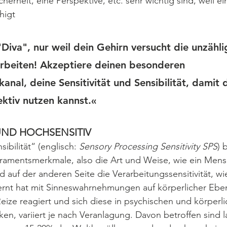
icherheit, eine Perspektive, etc. sehr wichtig sind, weil ei
higt
"Diva", nur weil dein Gehirn versucht die unzähli
arbeiten! Akzeptiere deinen besonderen 
al, deine Sensitivität und Sensibilität, damit 
ektiv nutzen kannst.«
UND HOCHSENSITIV
ibilität“ 
(englisch: 
Sensory Processing Sensitivity SPS
)
 
eramentsmerkmale, also die Art und Weise, wie ein Mens
auf der anderen Seite die Verarbeitungssensitivität, wi
rnt hat mit Sinneswahrnehmungen auf körperlicher Eb
eize reagiert und sich diese in psychischen und körperli
, variiert je nach Veranlagung. Davon betroffen sind la