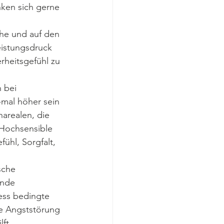
ken sich gerne 
che und auf den 
istungsdruck 
heitsgefühl zu 
 bei 
mal höher sein
arealen, die 
 Hochsensible 
ühl, Sorgfalt, 
sche 
lnde 
ess bedingte 
le Angststörung
ft 