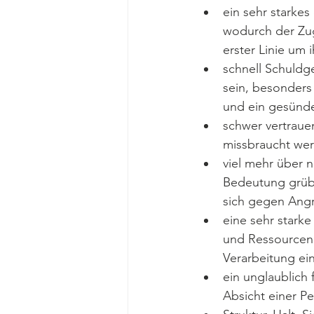
ein sehr starke
wodurch der Zug
erster Linie um
schnell Schuldg
sein, besonders
und ein gesünd
schwer vertrauen
missbraucht we
viel mehr über 
Bedeutung grübe
sich gegen Angr
eine sehr starke
und Ressourcen 
Verarbeitung ei
ein unglaublich
Absicht einer P