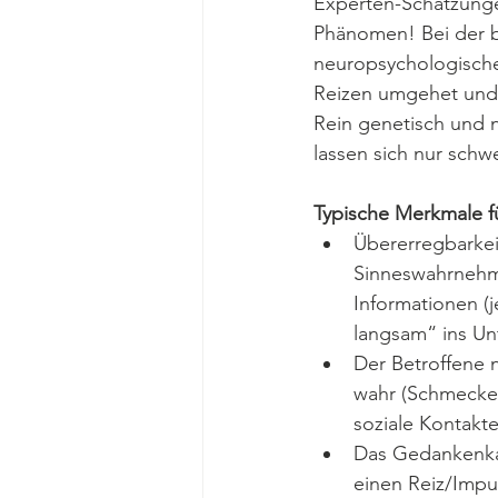
Experten-Schätzunge
Phänomen! Bei der b
neuropsychologischen
Reizen umgehet und
Rein genetisch und 
lassen sich nur schw
Typische Merkmale fü
Übererregbarkei
Sinneswahrnehmu
Informationen (
langsam“ ins Un
Der Betroffene 
wahr (Schmecken 
soziale Kontakt
Das Gedankenkar
einen Reiz/Impul