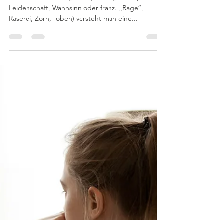
Sabrina Berger
19. Nov. 2024
6 Min. Lesezeit
Unterdrückte Wut
Unter der Emotion „Wut“ (latein. „Furor“, Raserei,
Leidenschaft, Wahnsinn oder franz. „Rage“,
Raserei, Zorn, Toben) versteht man eine...