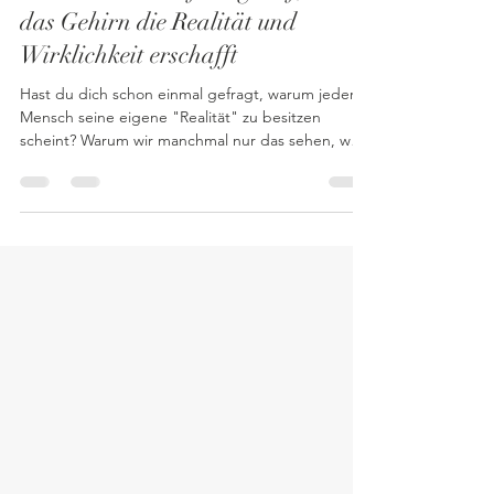
Neurowissenschaft zeigt auf, wie
das Gehirn die Realität und
Wirklichkeit erschafft
Hast du dich schon einmal gefragt, warum jeder
Mensch seine eigene "Realität" zu besitzen
scheint? Warum wir manchmal nur das sehen, was
wir sehen wollen? Und teilweise nicht
unterschiedlicher in unserer individuellen
Wahrnehmung sein können? Manchmal scheint es
schwer unseren Mitmenschen zu vermitteln, was
wir erlebt und wahrgenommen haben, obwohl wir
eine Situation miteinander zu selben Zeit, am
selben Ort, erlebten. Mich beschäftigen die
Fragen: "Warum nehmen wir unterschi