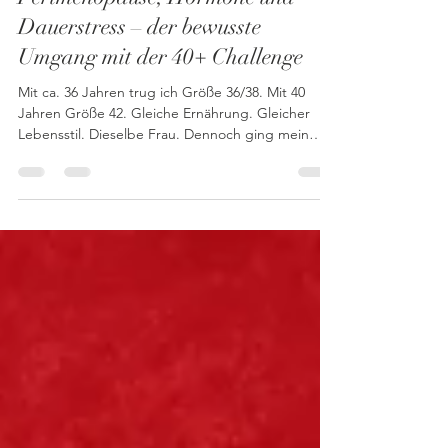
Sabrina Berger
19. Feb.
2 Min. Lesezeit
Perimenopause, Hormone und
Dauerstress – der bewusste
Umgang mit der 40+ Challenge
Mit ca. 36 Jahren trug ich Größe 36/38. Mit 40
Jahren Größe 42. Gleiche Ernährung. Gleicher
Lebensstil. Dieselbe Frau. Dennoch ging mein
Gewicht nach oben, meine Haare wurden immer
lichter, meine Konzentration und Merkfähigkeit lies
nach (Gehirnnebel), ich litt unter
Stimmungsschwankungen (Sensibilität bis hin zur
Weinerlichkeit) und meine Haut verschlechterte
sich. Meine Ärztin meinte nur beiläufig: „Das sind
die Hormone – Perimenopause = weniger
Östrogen, der Stoffwechsel